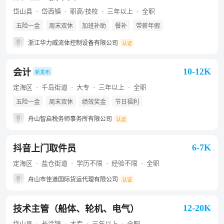
岱山县
岱西镇
职高/技校
三年以上
全职
五险一金
周末双休
加班补助
餐补
带薪年假
浙江华力威流体控制设备有限公司
认证
10-12K
会计
新发布
定海区
千岛街道
大专
三年以上
全职
五险一金
周末双休
绩效奖金
节日福利
舟山智启税务师事务所有限公司
认证
6-7K
抖音上门取件员
定海区
盐仓街道
学历不限
经验不限
全职
舟山市佳道国际货运代理有限公司
认证
12-20K
技术主管（船体、轮机、电气）
岱山县
长涂镇
大专
三年以上
全职