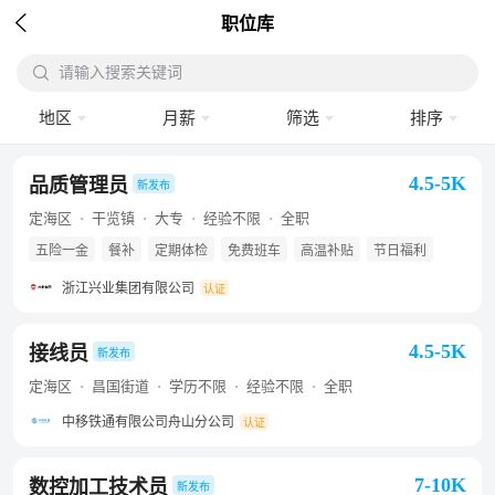

职位库

请输入搜索关键词
搜
地区
月薪
筛选
排序
4.5-5K
品质管理员
新发布
定海区
干览镇
大专
经验不限
全职
五险一金
餐补
定期体检
免费班车
高温补贴
节日福利
浙江兴业集团有限公司
认证
4.5-5K
接线员
新发布
定海区
昌国街道
学历不限
经验不限
全职
中移铁通有限公司舟山分公司
认证
7-10K
数控加工技术员
新发布